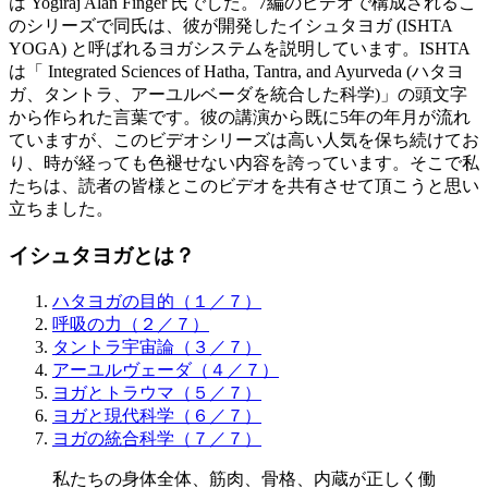
は Yogiraj Alan Finger 氏でした。7編のビデオで構成されるこ
のシリーズで同氏は、彼が開発したイシュタヨガ (ISHTA
YOGA) と呼ばれるヨガシステムを説明しています。ISHTA
は「 Integrated Sciences of Hatha, Tantra, and Ayurveda (ハタヨ
ガ、タントラ、アーユルベーダを統合した科学)」の頭文字
から作られた言葉です。彼の講演から既に5年の年月が流れ
ていますが、このビデオシリーズは高い人気を保ち続けてお
り、時が経っても色褪せない内容を誇っています。そこで私
たちは、読者の皆様とこのビデオを共有させて頂こうと思い
立ちました。
イシュタヨガとは？
ハタヨガの目的（１／７）
呼吸の力（２／７）
タントラ宇宙論（３／７）
アーユルヴェーダ（４／７）
ヨガとトラウマ（５／７）
ヨガと現代科学（６／７）
ヨガの統合科学（７／７）
私たちの身体全体、筋肉、骨格、内蔵が正しく働