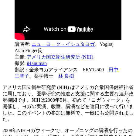
講演者:
ニューヨーク・イシュタヨガ
、Yogiraj
Alan Finger氏
主催:
アメリカ国立衛生研究所 (NIH)
撮影:
iHanuman
翻訳：全米ヨガアライアンス ERYT-500
田中
三智子
、薬学博士
林 良樹
アメリカ国立衛生研究所 (NIH) はアメリカ合衆国保健福祉省
に属しており、医学研究の推進と支援に関する主要な連邦政
府機関です。NIHは2008年5月、初めて「ヨガウィーク」を
開催し、ヨガの実演、教室、講演などを連日に渡って行いま
した。このイベントの参加は無料で、一般にも公開されまし
た。
2008年NIHヨガウィークで、オープニングの講演を行ったの