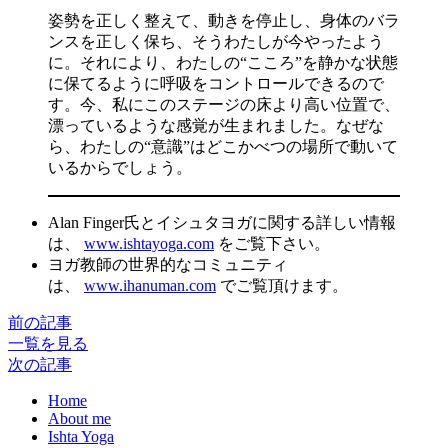
姿勢を正しく整えて、動きを停止し、身体のバラ
ンスを正しく保ち、そうわたしが今やったよう
に。それにより、わたしの“こころ”を静かな状態
に保てるように呼吸をコントロールできるので
す。今、私にこのステージの床より高い位置で、
漂っているような感覚が生まれました。なぜな
ら、わたしの“意識”はどこかべつの場所で動いて
いるからでしょう。
Alan Finger氏とイシュタヨガに関する詳しい情報
は、
www.ishtayoga.com
をご覧下さい。
ヨガ教師の世界的なコミュニティ
は、
www.ihanuman.com
でご覧頂けます。
前の記事
一覧を見る
次の記事
Home
About me
Ishta Yoga