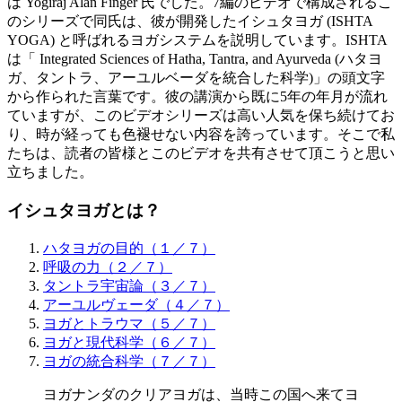
は Yogiraj Alan Finger 氏でした。7編のビデオで構成されるこ
のシリーズで同氏は、彼が開発したイシュタヨガ (ISHTA
YOGA) と呼ばれるヨガシステムを説明しています。ISHTA
は「 Integrated Sciences of Hatha, Tantra, and Ayurveda (ハタヨ
ガ、タントラ、アーユルベーダを統合した科学)」の頭文字
から作られた言葉です。彼の講演から既に5年の年月が流れ
ていますが、このビデオシリーズは高い人気を保ち続けてお
り、時が経っても色褪せない内容を誇っています。そこで私
たちは、読者の皆様とこのビデオを共有させて頂こうと思い
立ちました。
イシュタヨガとは？
ハタヨガの目的（１／７）
呼吸の力（２／７）
タントラ宇宙論（３／７）
アーユルヴェーダ（４／７）
ヨガとトラウマ（５／７）
ヨガと現代科学（６／７）
ヨガの統合科学（７／７）
ヨガナンダのクリアヨガは、当時この国へ来てヨ