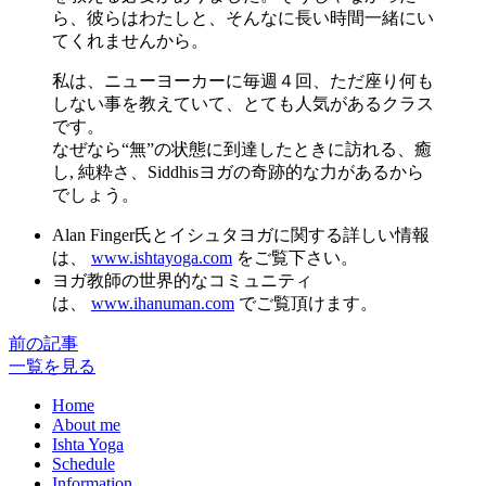
ら、彼らはわたしと、そんなに長い時間一緒にい
てくれませんから。
私は、ニューヨーカーに毎週４回、ただ座り何も
しない事を教えていて、とても人気があるクラス
です。
なぜなら“無”の状態に到達したときに訪れる、癒
し, 純粋さ、Siddhisヨガの奇跡的な力があるから
でしょう。
Alan Finger氏とイシュタヨガに関する詳しい情報
は、
www.ishtayoga.com
をご覧下さい。
ヨガ教師の世界的なコミュニティ
は、
www.ihanuman.com
でご覧頂けます。
前の記事
一覧を見る
Home
About me
Ishta Yoga
Schedule
Information