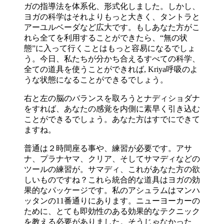
ガの指導法を体系化、形式化しました。しかし、
ヨガの科学はそれよりもっと大きく、タントラと
アーユルベーダなど広大です。もしあなた方がこ
れら全てを利用することができたら、“無の状
態”に入って行くことはもっと容易になるでしょ
う。今日、私たちが分かち合えるすべての科学、
全ての道具を使うことができれば, Kriya呼吸のよ
うな状態になることができるでしょう。
右と左の脳のバランスを取ろうとナディショダナ
をすれば、あなたの感覚を内側に素早く引き込む
ことができるでしょう。あなた方はすでにできて
ますね。
普通は２時間座る事や、練習が必要です。アサ
ナ、プラナヤマ、クリア、そしてサマディなどの
ツールの練習が。サマディ、これがあなた方の欲
しいものですね？これら統合的な道具はヨガの効
果的なパッケージです。私のアシュラムはマンハ
ッタンの11番通りにあります。ニューヨーカーの
ために、とても即効性のある効果的なテクニック
を教える必要がありました。そうじゃなかった