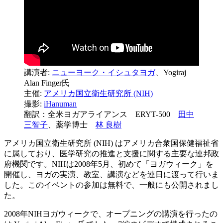
講演者:
ニューヨーク・イシュタヨガ
、Yogiraj
Alan Finger氏
主催:
アメリカ国立衛生研究所 (NIH)
撮影:
iHanuman
翻訳：全米ヨガアライアンス ERYT-500
田中
三智子
、薬学博士
林 良樹
アメリカ国立衛生研究所 (NIH) はアメリカ合衆国保健福祉省
に属しており、医学研究の推進と支援に関する主要な連邦政
府機関です。NIHは2008年5月、初めて「ヨガウィーク」を
開催し、ヨガの実演、教室、講演などを連日に渡って行いま
した。このイベントの参加は無料で、一般にも公開されまし
た。
2008年NIHヨガウィークで、オープニングの講演を行ったの