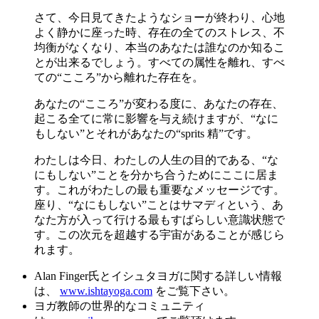
さて、今日見てきたようなショーが終わり、心地
よく静かに座った時、存在の全てのストレス、不
均衡がなくなり、本当のあなたは誰なのか知るこ
とが出来るでしょう。すべての属性を離れ、すべ
ての“こころ”から離れた存在を。
あなたの“こころ”が変わる度に、あなたの存在、
起こる全てに常に影響を与え続けますが、“なに
もしない”とそれがあなたの“sprits 精”です。
わたしは今日、わたしの人生の目的である、“な
にもしない”ことを分かち合うためにここに居ま
す。これがわたしの最も重要なメッセージです。
座り、“なにもしない”ことはサマディという、あ
なた方が入って行ける最もすばらしい意識状態で
す。この次元を超越する宇宙があることが感じら
れます。
Alan Finger氏とイシュタヨガに関する詳しい情報
は、
www.ishtayoga.com
をご覧下さい。
ヨガ教師の世界的なコミュニティ