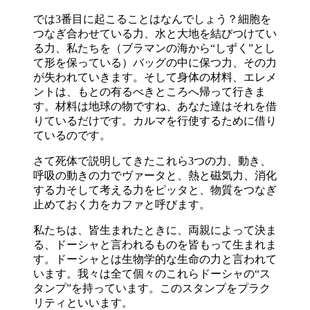
では3番目に起こることはなんでしょう？細胞を
つなぎ合わせている力、水と大地を結びつけてい
る力、私たちを（ブラマンの海から“しずく”とし
て形を保っている）バッグの中に保つ力、その力
が失われていきます。そして身体の材料、エレメ
ントは、もとの有るべきところへ帰って行きま
す。材料は地球の物ですね、あなた達はそれを借
りているだけです。カルマを行使するために借り
ているのです。
さて死体で説明してきたこれら3つの力、動き、
呼吸の動きの力でヴァータと、熱と磁気力、消化
する力そして考える力をピッタと、物質をつなぎ
止めておく力をカファと呼びます。
私たちは、皆生まれたときに、両親によって決ま
る、ドーシャと言われるものを皆もって生まれま
す。ドーシャとは生物学的な生命の力と言われて
います。我々は全て個々のこれらドーシャの“ス
タンプ”を持っています。このスタンプをプラク
リティといいます。