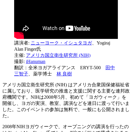
講演者:
ニューヨーク・イシュタヨガ
、Yogiraj
Alan Finger氏
主催:
アメリカ国立衛生研究所 (NIH)
撮影:
iHanuman
翻訳：全米ヨガアライアンス ERYT-500
田中
三智子
、薬学博士
林 良樹
アメリカ国立衛生研究所 (NIH) はアメリカ合衆国保健福祉省
に属しており、医学研究の推進と支援に関する主要な連邦政
府機関です。NIHは2008年5月、初めて「ヨガウィーク」を
開催し、ヨガの実演、教室、講演などを連日に渡って行いま
した。このイベントの参加は無料で、一般にも公開されまし
た。
2008年NIHヨガウィークで、オープニングの講演を行ったの