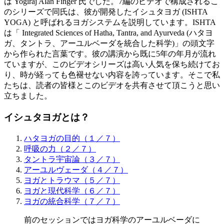
は Yogiraj Alan Finger 氏でした。7編のビデオで構成されるこ
のシリーズで同氏は、彼が開発したイシュタヨガ (ISHTA
YOGA) と呼ばれるヨガシステムを説明しています。ISHTA
は「 Integrated Sciences of Hatha, Tantra, and Ayurveda (ハタヨ
ガ、タントラ、アーユルベーダを統合した科学)」の頭文字
から作られた言葉です。彼の講演から既に5年の年月が流れ
ていますが、このビデオシリーズは高い人気を保ち続けてお
り、時が経っても色褪せない内容を誇っています。そこで私
たちは、読者の皆様とこのビデオを共有させて頂こうと思い
立ちました。
イシュタヨガとは？
ハタヨガの目的（１／７）
呼吸の力（２／７）
タントラ宇宙論（３／７）
アーユルヴェーダ（４／７）
ヨガとトラウマ（５／７）
ヨガと現代科学（６／７）
ヨガの統合科学（７／７）
前のセッションではヨガ科学のアーユルベーダに