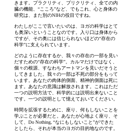
きます。プラクリティ、ブリクリティ、全ての内
臓の機能、“こころ”など、でもこれ、心と身体の
研究は、また別のNIHの役目ですね。
わたしがここで言いたいのは、ヨガの科学はとて
も奥深いということなのです。入り口は身体から
ですが、その奥には信じられないほどの“存在の
科学”に支えられています。
どのように存在するか、我々の存在の一部を見い
だすための“存在の科学”。カルマだけではなく、
個々の根源、すなわちアートマンを見いだそうと
してきました。我々の一部は不死の部分をもって
います。あなたの肉体的側面、精神的側面は死に
ます。あなたの意識は解放されます。これはただ
一つの説明方法で、科学的には説明出来ないこと
です。一つの説明として憶えておいてください。
時間を拡張するために、座り、何もしないことを
学ぶことが必要だと。あなたが心地よく座り、そ
して、Do Nothing, “なにもしないこと”ができた
としたら、それが本当のヨガの目的地なのです。